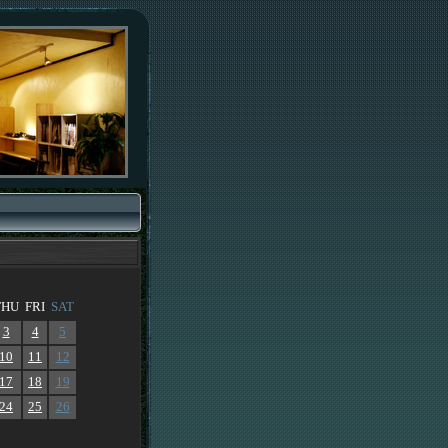
THU
FRI
SAT
3
4
5
10
11
12
17
18
19
24
25
26