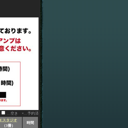
…空き ×…予約済
Eスタジオ
時間
（3畳）