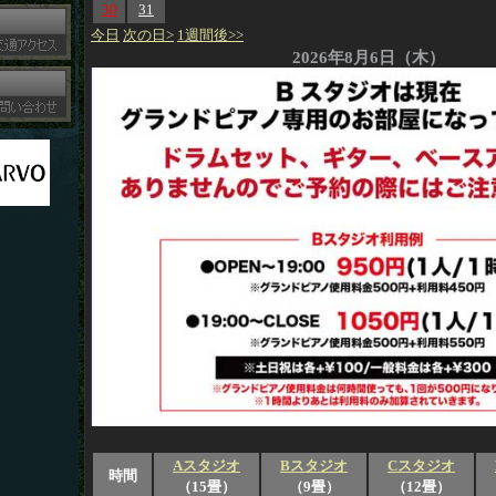
30
31
今日
次の日>
1週間後>>
2026年8月6日（木）
Aスタジオ
Bスタジオ
Cスタジオ
時間
（15畳）
（9畳）
（12畳）