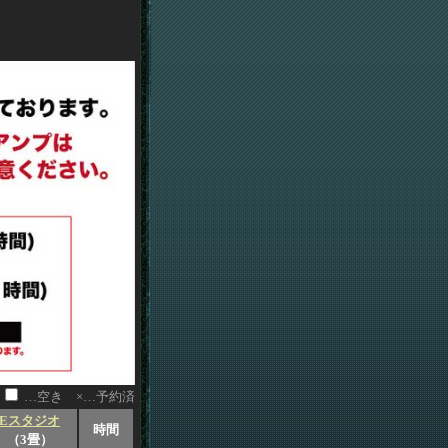
…空き ×…予約済
Eスタジオ
時間
（3畳）