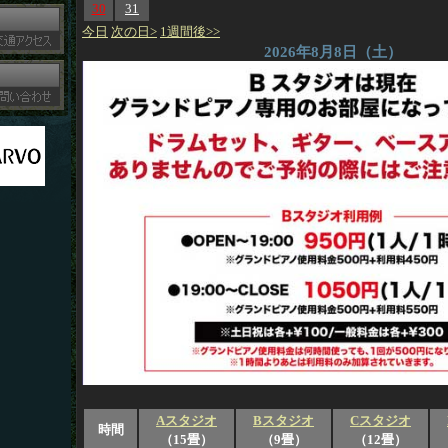
30
31
今日
次の日>
1週間後>>
2026年8月8日（土）
Aスタジオ
Bスタジオ
Cスタジオ
時間
（15畳）
（9畳）
（12畳）