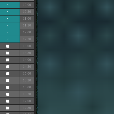
×
10:00
×
10:30
×
11:00
×
11:30
×
12:00
×
12:30
13:00
13:30
14:00
14:30
15:00
15:30
16:00
16:30
17:00
17:30