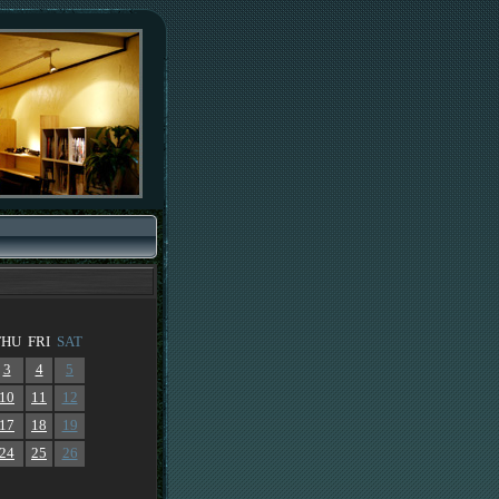
THU
FRI
SAT
3
4
5
10
11
12
17
18
19
24
25
26