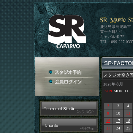
鹿児島県鹿児島市
東千石町3-41
キャパルボ 7F
TEL：099-227-033
スタジオ空き
8月
2026年
SUN
MON
TUE
2
3
4
9
10
11
16
17
18
23
24
25