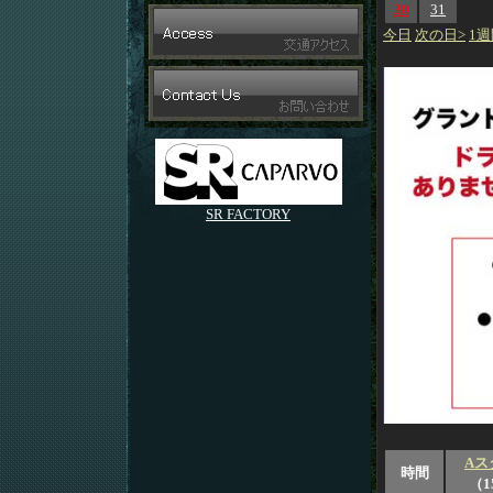
30
31
今日
次の日>
1週
SR FACTORY
Aス
時間
（1