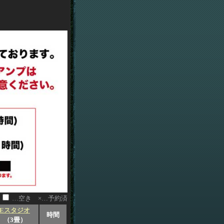
…空き ×…予約済
Eスタジオ
時間
（3畳）