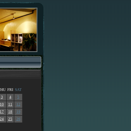
THU
FRI
SAT
3
4
5
10
11
12
17
18
19
24
25
26