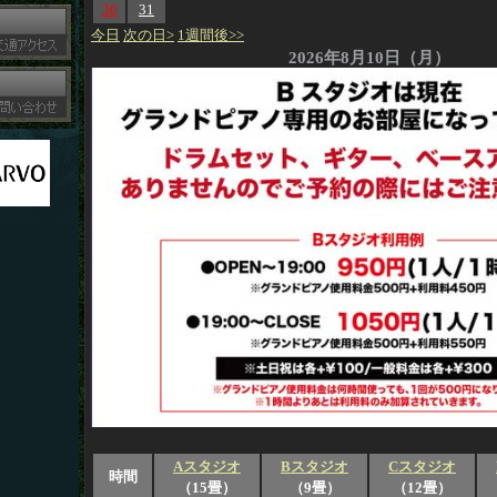
30
31
今日
次の日>
1週間後>>
2026年8月10日（月）
Aスタジオ
Bスタジオ
Cスタジオ
時間
（15畳）
（9畳）
（12畳）