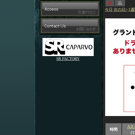
30
31
今日
次の日>
1週
SR FACTORY
Aス
時間
（1