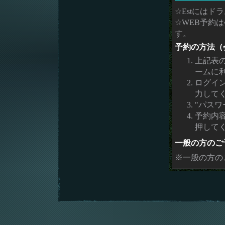
☆Estには
☆WEB予約
す。
予約の方法（
上記表
ームに
ログイ
力して
"パスワ
予約内
押して
一般の方のご
※一般の方の