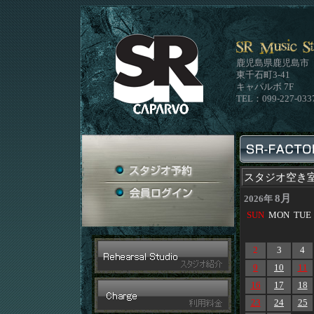
鹿児島県鹿児島市
東千石町3-41
キャパルボ 7F
TEL：099-227-033
スタジオ空き
8月
2026年
SUN
MON
TUE
2
3
4
9
10
11
16
17
18
23
24
25