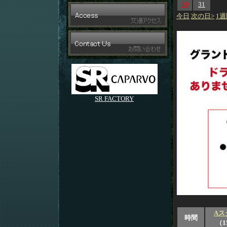
30
31
今日
次の日>
1週
SR FACTORY
Aス
時間
（1