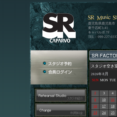
鹿児島県鹿児島市
東千石町3-41
キャパルボ 7F
TEL：099-227-033
スタジオ空き
8月
2026年
SUN
MON
TUE
2
3
4
9
10
11
16
17
18
23
24
25