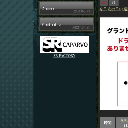
30
31
今日
次の日>
1週
SR FACTORY
Aス
時間
（1