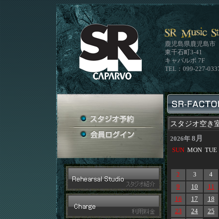
鹿児島県鹿児島市
東千石町3-41
キャパルボ 7F
TEL：099-227-033
スタジオ空き
8月
2026年
SUN
MON
TUE
2
3
4
9
10
11
16
17
18
23
24
25