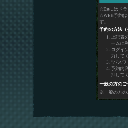
☆Estには
☆WEB予約
す。
予約の方法（
上記表
ームに
ログイ
力して
"パスワ
予約内
押して
一般の方のご
※一般の方の