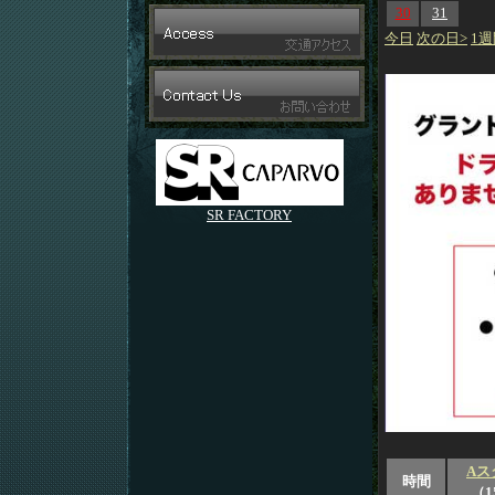
30
31
今日
次の日>
1週
SR FACTORY
Aス
時間
（1