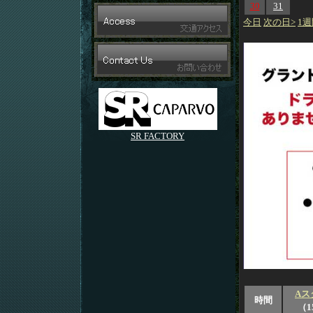
30
31
今日
次の日>
1週
SR FACTORY
Aス
時間
（1