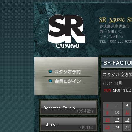
鹿児島県鹿児島市
東千石町3-41
キャパルボ 7F
TEL：099-227-033
スタジオ空き
8月
2026年
SUN
MON
TUE
2
3
4
9
10
11
16
17
18
23
24
25